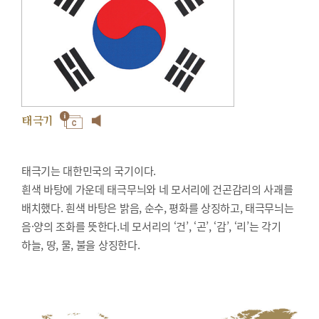
태극기
태극기는 대한민국의 국기이다.
흰색 바탕에 가운데 태극무늬와 네 모서리에 건곤감리의 사괘를
배치했다. 흰색 바탕은 밝음, 순수, 평화를 상징하고, 태극무늬는
음·양의 조화를 뜻한다.네 모서리의 ‘건’, ‘곤’, ‘감’, ‘리’는 각기
하늘, 땅, 물, 불을 상징한다.