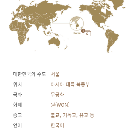
대한민국의 수도
서울
위치
아시아 대륙 북동부
국화
무궁화
화폐
원(WON)
종교
불교, 기독교, 유교 등
언어
한국어