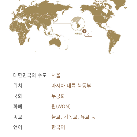
대한민국의 수도
서울
위치
아시아 대륙 북동부
국화
무궁화
화폐
원(WON)
종교
불교, 기독교, 유교 등
언어
한국어