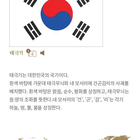
태극기
태극기는 대한민국의 국기이다.
흰색 바탕에 가운데 태극무늬와 네 모서리에 건곤감리의 사괘를
배치했다. 흰색 바탕은 밝음, 순수, 평화를 상징하고, 태극무늬는
음·양의 조화를 뜻한다.네 모서리의 ‘건’, ‘곤’, ‘감’, ‘리’는 각기
하늘, 땅, 물, 불을 상징한다.