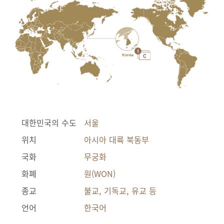
대한민국의 수도
서울
위치
아시아 대륙 북동부
국화
무궁화
화폐
원(WON)
종교
불교, 기독교, 유교 등
언어
한국어