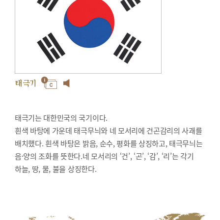
태극기
태극기는 대한민국의 국기이다.
흰색 바탕에 가운데 태극무늬와 네 모서리에 건곤감리의 사괘를
배치했다. 흰색 바탕은 밝음, 순수, 평화를 상징하고, 태극무늬는
음·양의 조화를 뜻한다.네 모서리의 ‘건’, ‘곤’, ‘감’, ‘리’는 각기
하늘, 땅, 물, 불을 상징한다.