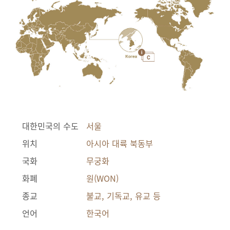
대한민국의 수도
서울
위치
아시아 대륙 북동부
국화
무궁화
화폐
원(WON)
종교
불교, 기독교, 유교 등
언어
한국어