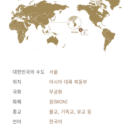
대한민국의 수도
서울
위치
아시아 대륙 북동부
국화
무궁화
화폐
원(WON)
종교
불교, 기독교, 유교 등
언어
한국어