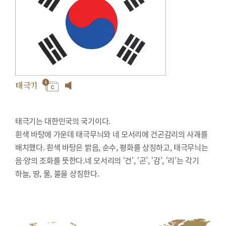
태극기
태극기는 대한민국의 국기이다.
흰색 바탕에 가운데 태극무늬와 네 모서리에 건곤감리의 사괘를
배치했다. 흰색 바탕은 밝음, 순수, 평화를 상징하고, 태극무늬는
음·양의 조화를 뜻한다.네 모서리의 ‘건’, ‘곤’, ‘감’, ‘리’는 각기
하늘, 땅, 물, 불을 상징한다.