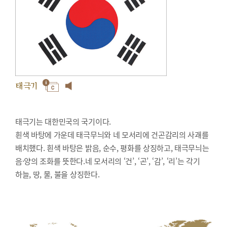
태극기
태극기는 대한민국의 국기이다.
흰색 바탕에 가운데 태극무늬와 네 모서리에 건곤감리의 사괘를
배치했다. 흰색 바탕은 밝음, 순수, 평화를 상징하고, 태극무늬는
음·양의 조화를 뜻한다.네 모서리의 ‘건’, ‘곤’, ‘감’, ‘리’는 각기
하늘, 땅, 물, 불을 상징한다.