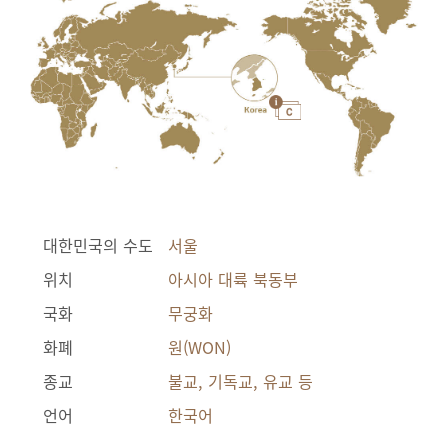
대한민국의 수도
서울
위치
아시아 대륙 북동부
국화
무궁화
화폐
원(WON)
종교
불교, 기독교, 유교 등
언어
한국어