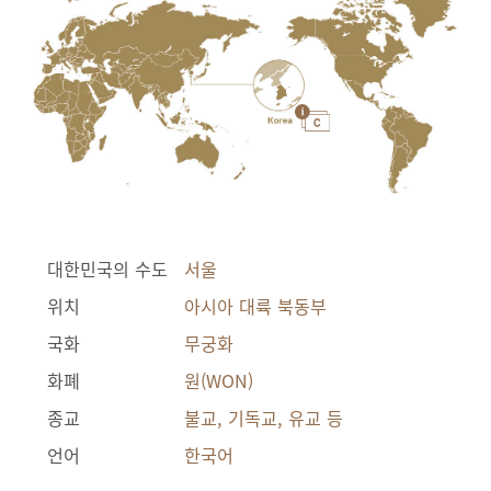
대한민국의 수도
서울
위치
아시아 대륙 북동부
국화
무궁화
화폐
원(WON)
종교
불교, 기독교, 유교 등
언어
한국어