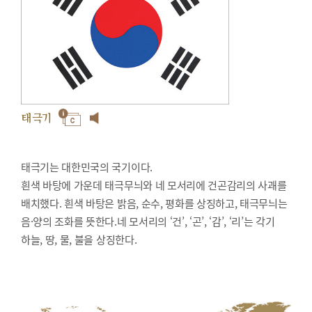
태극기
태극기는 대한민국의 국기이다.
흰색 바탕에 가운데 태극무늬와 네 모서리에 건곤감리의 사괘를
배치했다. 흰색 바탕은 밝음, 순수, 평화를 상징하고, 태극무늬는
음·양의 조화를 뜻한다.네 모서리의 ‘건’, ‘곤’, ‘감’, ‘리’는 각기
하늘, 땅, 물, 불을 상징한다.