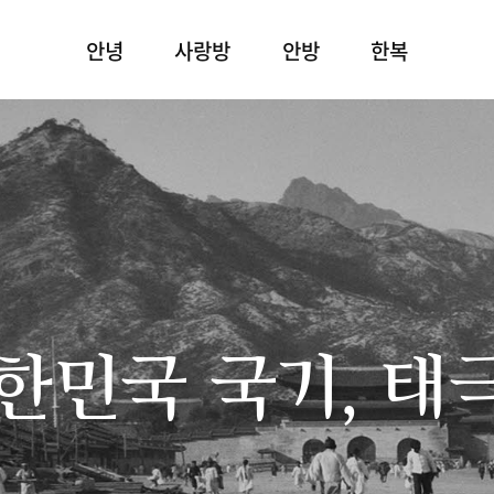
안녕
사랑방
안방
한복
한민국 국기, 태