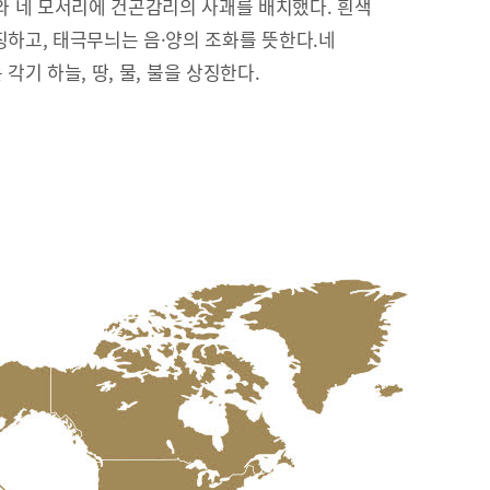
 네 모서리에 건곤감리의 사괘를 배치했다. 흰색
징하고, 태극무늬는 음·양의 조화를 뜻한다.네
리’는 각기 하늘, 땅, 물, 불을 상징한다.