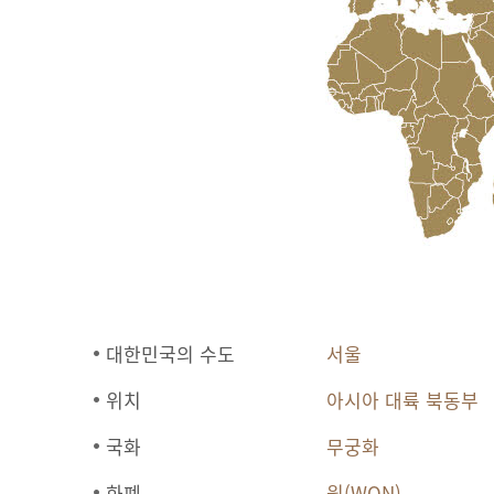
대한민국의 수도
서울
위치
아시아 대륙 북동부
국화
무궁화
화폐
원(WON)