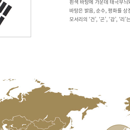
흰색 바탕에 가운데 태극무늬와
바탕은 밝음, 순수, 평화를 상
모서리의 ‘건’, ‘곤’, ‘감’, ‘