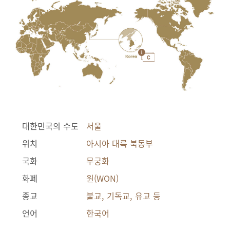
대한민국의 수도
서울
위치
아시아 대륙 북동부
국화
무궁화
화폐
원(WON)
종교
불교, 기독교, 유교 등
언어
한국어