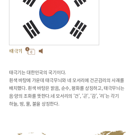
태극기
태극기는 대한민국의 국기이다.
흰색 바탕에 가운데 태극무늬와 네 모서리에 건곤감리의 사괘를
배치했다. 흰색 바탕은 밝음, 순수, 평화를 상징하고, 태극무늬는
음·양의 조화를 뜻한다.네 모서리의 ‘건’, ‘곤’, ‘감’, ‘리’는 각기
하늘, 땅, 물, 불을 상징한다.