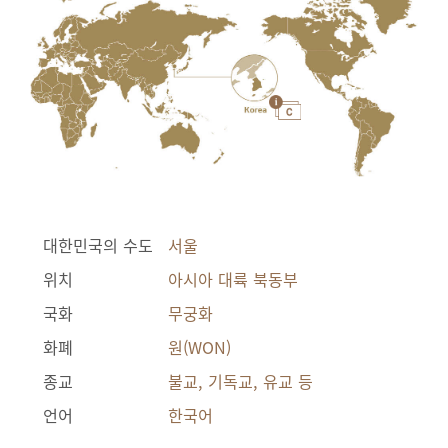
대한민국의 수도
서울
위치
아시아 대륙 북동부
국화
무궁화
화폐
원(WON)
종교
불교, 기독교, 유교 등
언어
한국어