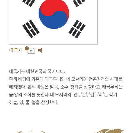
태극기
태극기는 대한민국의 국기이다.
흰색 바탕에 가운데 태극무늬와 네 모서리에 건곤감리의 사괘를
배치했다. 흰색 바탕은 밝음, 순수, 평화를 상징하고, 태극무늬는
음·양의 조화를 뜻한다.네 모서리의 ‘건’, ‘곤’, ‘감’, ‘리’는 각기
하늘, 땅, 물, 불을 상징한다.