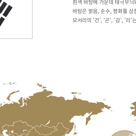
흰색 바탕에 가운데 태극무늬와
바탕은 밝음, 순수, 평화를 상
모서리의 ‘건’, ‘곤’, ‘감’, ‘