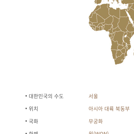
대한민국의 수도
서울
위치
아시아 대륙 북동부
국화
무궁화
화폐
원(WON)