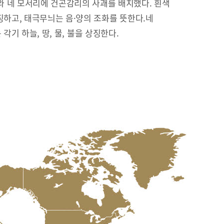
 네 모서리에 건곤감리의 사괘를 배치했다. 흰색
징하고, 태극무늬는 음·양의 조화를 뜻한다.네
리’는 각기 하늘, 땅, 물, 불을 상징한다.