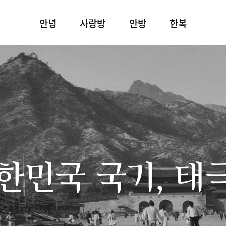
안녕
사랑방
안방
한복
한민국 국기, 태