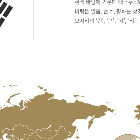
흰색 바탕에 가운데 태극무늬와
바탕은 밝음, 순수, 평화를 상
모서리의 ‘건’, ‘곤’, ‘감’, ‘