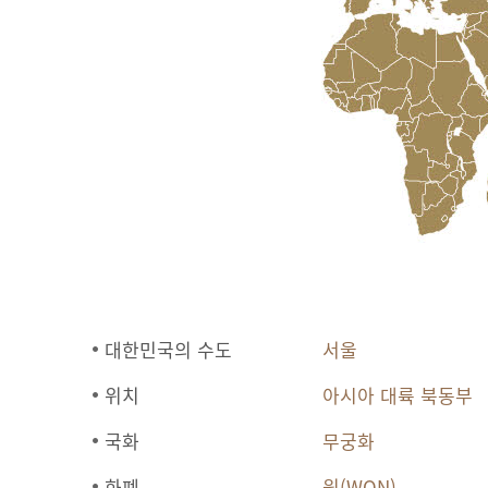
대한민국의 수도
서울
위치
아시아 대륙 북동부
국화
무궁화
화폐
원(WON)