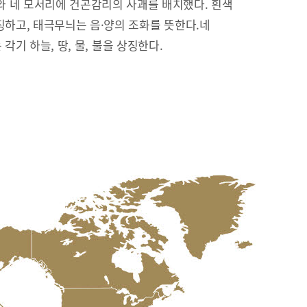
 네 모서리에 건곤감리의 사괘를 배치했다. 흰색
징하고, 태극무늬는 음·양의 조화를 뜻한다.네
리’는 각기 하늘, 땅, 물, 불을 상징한다.