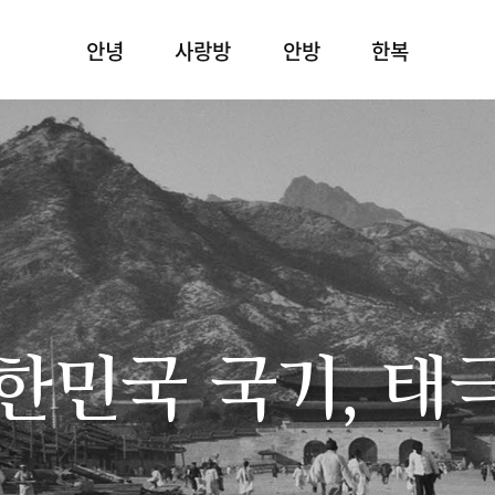
안녕
사랑방
안방
한복
한민국 국기, 태