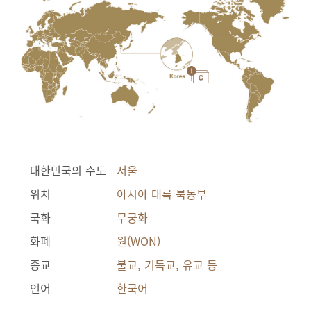
대한민국의 수도
서울
위치
아시아 대륙 북동부
국화
무궁화
화폐
원(WON)
종교
불교, 기독교, 유교 등
언어
한국어