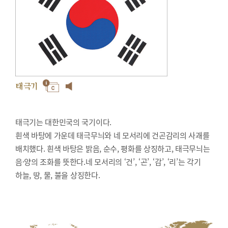
태극기
태극기는 대한민국의 국기이다.
흰색 바탕에 가운데 태극무늬와 네 모서리에 건곤감리의 사괘를
배치했다. 흰색 바탕은 밝음, 순수, 평화를 상징하고, 태극무늬는
음·양의 조화를 뜻한다.네 모서리의 ‘건’, ‘곤’, ‘감’, ‘리’는 각기
하늘, 땅, 물, 불을 상징한다.