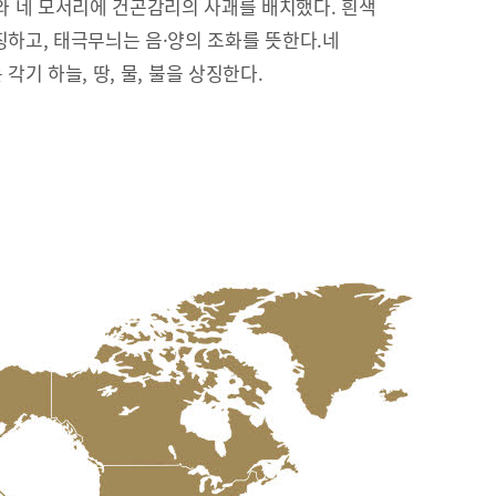
 네 모서리에 건곤감리의 사괘를 배치했다. 흰색
징하고, 태극무늬는 음·양의 조화를 뜻한다.네
리’는 각기 하늘, 땅, 물, 불을 상징한다.