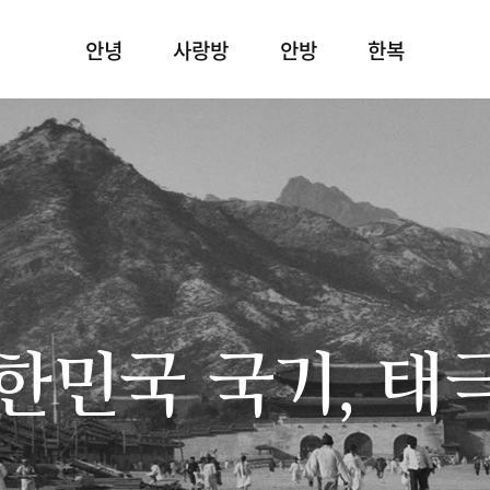
안녕
사랑방
안방
한복
한민국 국기, 태