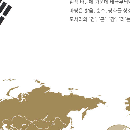
흰색 바탕에 가운데 태극무늬와
바탕은 밝음, 순수, 평화를 상
모서리의 ‘건’, ‘곤’, ‘감’, ‘