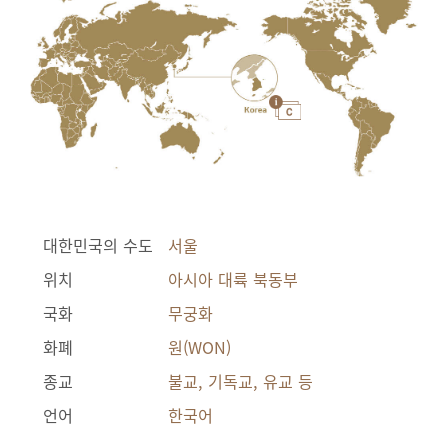
대한민국의 수도
서울
위치
아시아 대륙 북동부
국화
무궁화
화폐
원(WON)
종교
불교, 기독교, 유교 등
언어
한국어