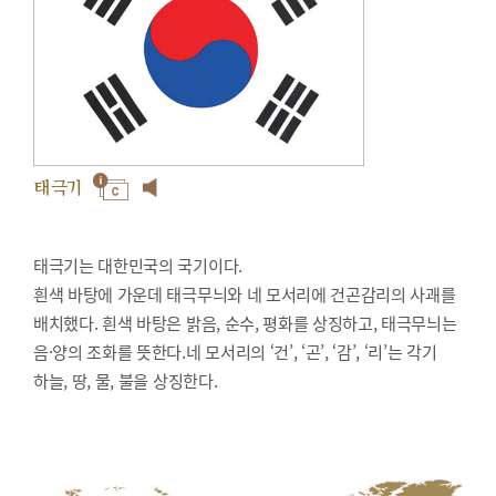
태극기
태극기는 대한민국의 국기이다.
흰색 바탕에 가운데 태극무늬와 네 모서리에 건곤감리의 사괘를
배치했다. 흰색 바탕은 밝음, 순수, 평화를 상징하고, 태극무늬는
음·양의 조화를 뜻한다.네 모서리의 ‘건’, ‘곤’, ‘감’, ‘리’는 각기
하늘, 땅, 물, 불을 상징한다.