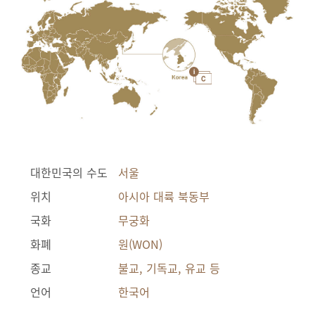
대한민국의 수도
서울
위치
아시아 대륙 북동부
국화
무궁화
화폐
원(WON)
종교
불교, 기독교, 유교 등
언어
한국어