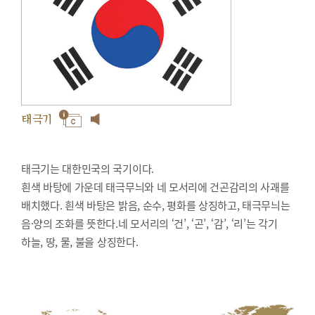
태극기
태극기는 대한민국의 국기이다.
흰색 바탕에 가운데 태극무늬와 네 모서리에 건곤감리의 사괘를
배치했다. 흰색 바탕은 밝음, 순수, 평화를 상징하고, 태극무늬는
음·양의 조화를 뜻한다.네 모서리의 ‘건’, ‘곤’, ‘감’, ‘리’는 각기
하늘, 땅, 물, 불을 상징한다.