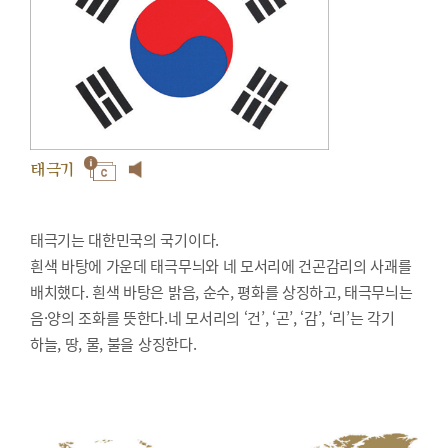
태극기
태극기는 대한민국의 국기이다.
흰색 바탕에 가운데 태극무늬와 네 모서리에 건곤감리의 사괘를
배치했다. 흰색 바탕은 밝음, 순수, 평화를 상징하고, 태극무늬는
음·양의 조화를 뜻한다.네 모서리의 ‘건’, ‘곤’, ‘감’, ‘리’는 각기
하늘, 땅, 물, 불을 상징한다.