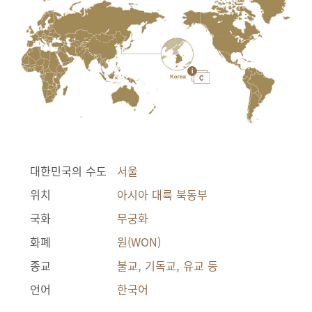
대한민국의 수도
서울
위치
아시아 대륙 북동부
국화
무궁화
화폐
원(WON)
종교
불교, 기독교, 유교 등
언어
한국어