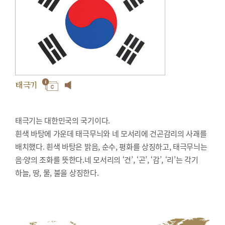
태극기
태극기는 대한민국의 국기이다.
흰색 바탕에 가운데 태극무늬와 네 모서리에 건곤감리의 사괘를
배치했다. 흰색 바탕은 밝음, 순수, 평화를 상징하고, 태극무늬는
음·양의 조화를 뜻한다.네 모서리의 ‘건’, ‘곤’, ‘감’, ‘리’는 각기
하늘, 땅, 물, 불을 상징한다.