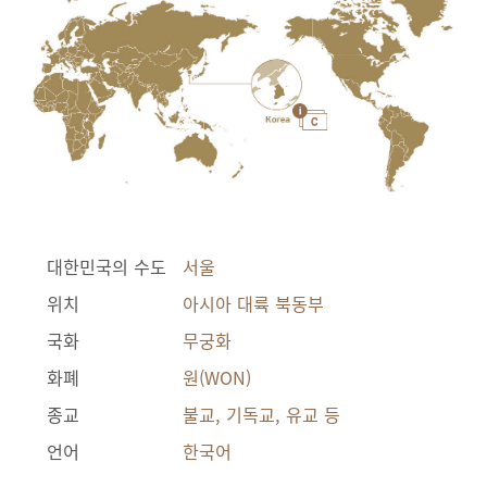
대한민국의 수도
서울
위치
아시아 대륙 북동부
국화
무궁화
화폐
원(WON)
종교
불교, 기독교, 유교 등
언어
한국어