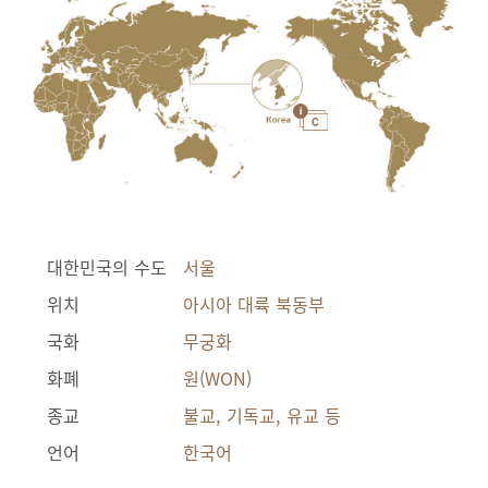
대한민국의 수도
서울
위치
아시아 대륙 북동부
국화
무궁화
화폐
원(WON)
종교
불교, 기독교, 유교 등
언어
한국어