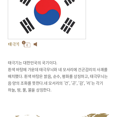
태극기
태극기는 대한민국의 국기이다.
흰색 바탕에 가운데 태극무늬와 네 모서리에 건곤감리의 사괘를
배치했다. 흰색 바탕은 밝음, 순수, 평화를 상징하고, 태극무늬는
음·양의 조화를 뜻한다.네 모서리의 ‘건’, ‘곤’, ‘감’, ‘리’는 각기
하늘, 땅, 물, 불을 상징한다.