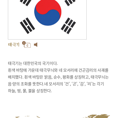
태극기
태극기는 대한민국의 국기이다.
흰색 바탕에 가운데 태극무늬와 네 모서리에 건곤감리의 사괘를
배치했다. 흰색 바탕은 밝음, 순수, 평화를 상징하고, 태극무늬는
음·양의 조화를 뜻한다.네 모서리의 ‘건’, ‘곤’, ‘감’, ‘리’는 각기
하늘, 땅, 물, 불을 상징한다.