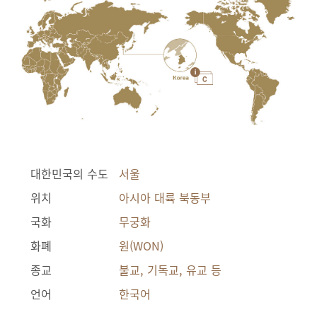
대한민국의 수도
서울
위치
아시아 대륙 북동부
국화
무궁화
화폐
원(WON)
종교
불교, 기독교, 유교 등
언어
한국어