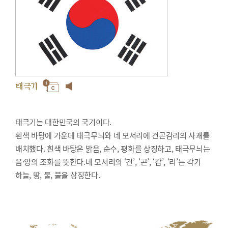
태극기
태극기는 대한민국의 국기이다.
흰색 바탕에 가운데 태극무늬와 네 모서리에 건곤감리의 사괘를
배치했다. 흰색 바탕은 밝음, 순수, 평화를 상징하고, 태극무늬는
음·양의 조화를 뜻한다.네 모서리의 ‘건’, ‘곤’, ‘감’, ‘리’는 각기
하늘, 땅, 물, 불을 상징한다.