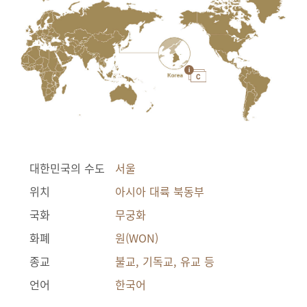
대한민국의 수도
서울
위치
아시아 대륙 북동부
국화
무궁화
화폐
원(WON)
종교
불교, 기독교, 유교 등
언어
한국어