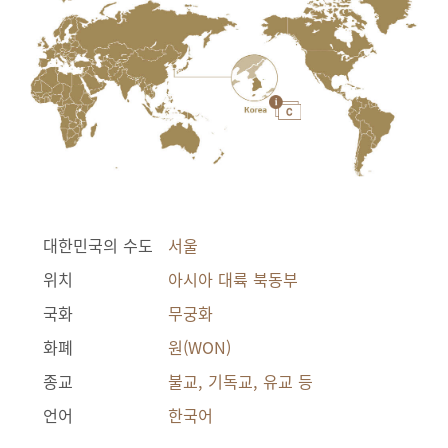
대한민국의 수도
서울
위치
아시아 대륙 북동부
국화
무궁화
화폐
원(WON)
종교
불교, 기독교, 유교 등
언어
한국어