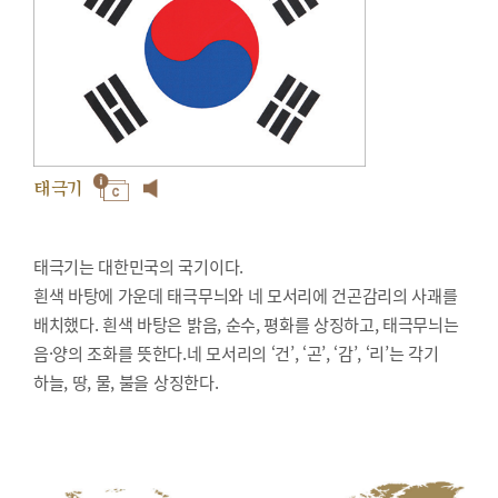
태극기
태극기는 대한민국의 국기이다.
흰색 바탕에 가운데 태극무늬와 네 모서리에 건곤감리의 사괘를
배치했다. 흰색 바탕은 밝음, 순수, 평화를 상징하고, 태극무늬는
음·양의 조화를 뜻한다.네 모서리의 ‘건’, ‘곤’, ‘감’, ‘리’는 각기
하늘, 땅, 물, 불을 상징한다.