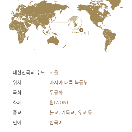
대한민국의 수도
서울
위치
아시아 대륙 북동부
국화
무궁화
화폐
원(WON)
종교
불교, 기독교, 유교 등
언어
한국어