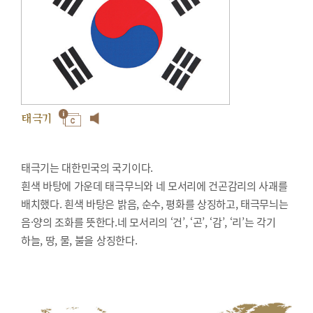
태극기
태극기는 대한민국의 국기이다.
흰색 바탕에 가운데 태극무늬와 네 모서리에 건곤감리의 사괘를
배치했다. 흰색 바탕은 밝음, 순수, 평화를 상징하고, 태극무늬는
음·양의 조화를 뜻한다.네 모서리의 ‘건’, ‘곤’, ‘감’, ‘리’는 각기
하늘, 땅, 물, 불을 상징한다.