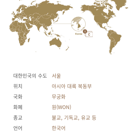
대한민국의 수도
서울
위치
아시아 대륙 북동부
국화
무궁화
화폐
원(WON)
종교
불교, 기독교, 유교 등
언어
한국어