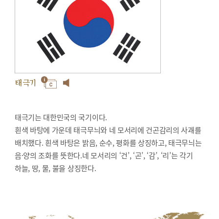
태극기
태극기는 대한민국의 국기이다.
흰색 바탕에 가운데 태극무늬와 네 모서리에 건곤감리의 사괘를
배치했다. 흰색 바탕은 밝음, 순수, 평화를 상징하고, 태극무늬는
음·양의 조화를 뜻한다.네 모서리의 ‘건’, ‘곤’, ‘감’, ‘리’는 각기
하늘, 땅, 물, 불을 상징한다.