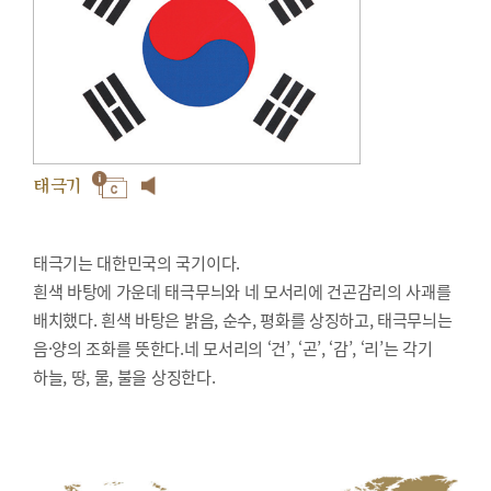
태극기
태극기는 대한민국의 국기이다.
흰색 바탕에 가운데 태극무늬와 네 모서리에 건곤감리의 사괘를
배치했다. 흰색 바탕은 밝음, 순수, 평화를 상징하고, 태극무늬는
음·양의 조화를 뜻한다.네 모서리의 ‘건’, ‘곤’, ‘감’, ‘리’는 각기
하늘, 땅, 물, 불을 상징한다.