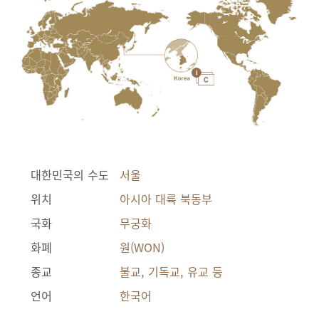
대한민국의 수도
서울
위치
아시아 대륙 북동부
국화
무궁화
화폐
원(WON)
종교
불교, 기독교, 유교 등
언어
한국어