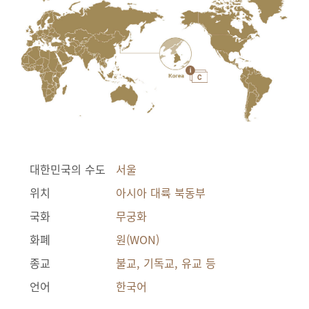
대한민국의 수도
서울
위치
아시아 대륙 북동부
국화
무궁화
화폐
원(WON)
종교
불교, 기독교, 유교 등
언어
한국어