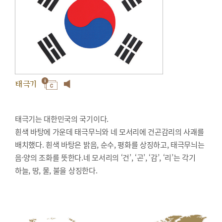
태극기
태극기는 대한민국의 국기이다.
흰색 바탕에 가운데 태극무늬와 네 모서리에 건곤감리의 사괘를
배치했다. 흰색 바탕은 밝음, 순수, 평화를 상징하고, 태극무늬는
음·양의 조화를 뜻한다.네 모서리의 ‘건’, ‘곤’, ‘감’, ‘리’는 각기
하늘, 땅, 물, 불을 상징한다.