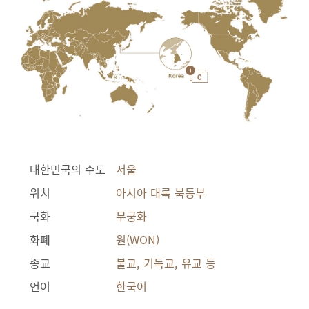
대한민국의 수도
서울
위치
아시아 대륙 북동부
국화
무궁화
화폐
원(WON)
종교
불교, 기독교, 유교 등
언어
한국어