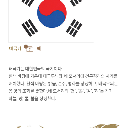
태극기
태극기는 대한민국의 국기이다.
흰색 바탕에 가운데 태극무늬와 네 모서리에 건곤감리의 사괘를
배치했다. 흰색 바탕은 밝음, 순수, 평화를 상징하고, 태극무늬는
음·양의 조화를 뜻한다.네 모서리의 ‘건’, ‘곤’, ‘감’, ‘리’는 각기
하늘, 땅, 물, 불을 상징한다.