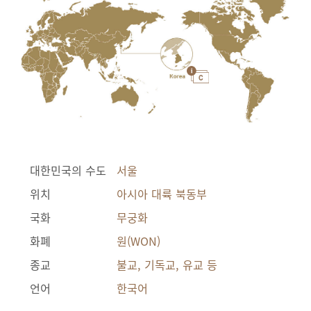
대한민국의 수도
서울
위치
아시아 대륙 북동부
국화
무궁화
화폐
원(WON)
종교
불교, 기독교, 유교 등
언어
한국어