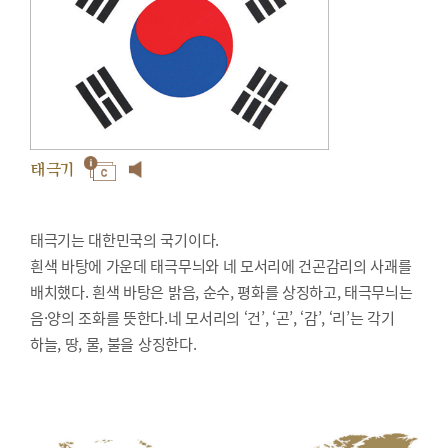
태극기
태극기는 대한민국의 국기이다.
흰색 바탕에 가운데 태극무늬와 네 모서리에 건곤감리의 사괘를
배치했다. 흰색 바탕은 밝음, 순수, 평화를 상징하고, 태극무늬는
음·양의 조화를 뜻한다.네 모서리의 ‘건’, ‘곤’, ‘감’, ‘리’는 각기
하늘, 땅, 물, 불을 상징한다.