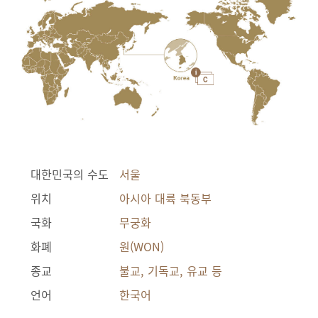
대한민국의 수도
서울
위치
아시아 대륙 북동부
국화
무궁화
화폐
원(WON)
종교
불교, 기독교, 유교 등
언어
한국어