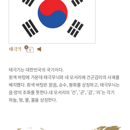
태극기
태극기는 대한민국의 국기이다.
흰색 바탕에 가운데 태극무늬와 네 모서리에 건곤감리의 사괘를
배치했다. 흰색 바탕은 밝음, 순수, 평화를 상징하고, 태극무늬는
음·양의 조화를 뜻한다.네 모서리의 ‘건’, ‘곤’, ‘감’, ‘리’는 각기
하늘, 땅, 물, 불을 상징한다.