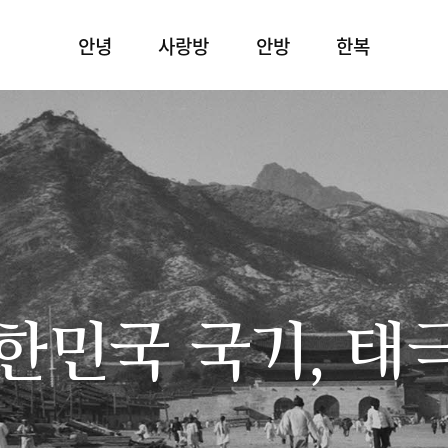
안녕
사랑방
안방
한복
한민국 국기, 태