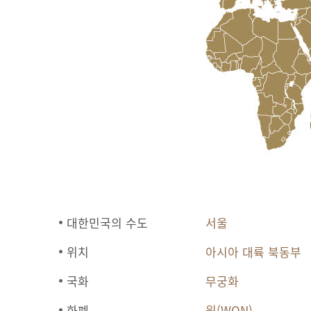
대한민국의 수도
서울
위치
아시아 대륙 북동부
국화
무궁화
화폐
원(WON)