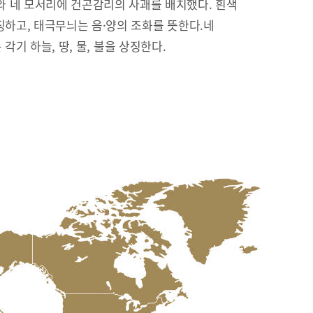
 네 모서리에 건곤감리의 사괘를 배치했다. 흰색
징하고, 태극무늬는 음·양의 조화를 뜻한다.네
리’는 각기 하늘, 땅, 물, 불을 상징한다.