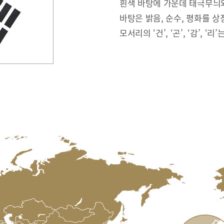
흰색 바탕에 가운데 태극무늬와
바탕은 밝음, 순수, 평화를 상
모서리의 ‘건’, ‘곤’, ‘감’, ‘