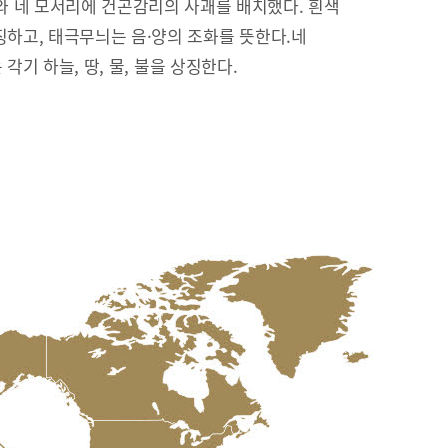
 네 모서리에 건곤감리의 사괘를 배치했다. 흰색
징하고, 태극무늬는 음·양의 조화를 뜻한다.네
리’는 각기 하늘, 땅, 물, 불을 상징한다.