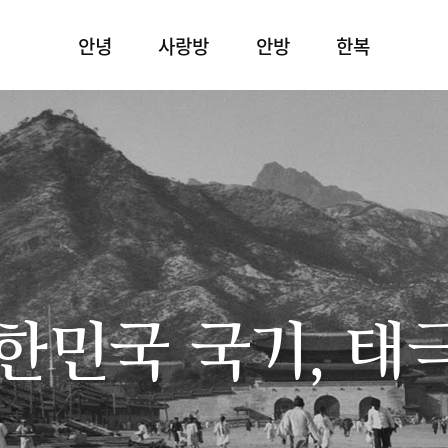
안녕
사랑방
안방
한복
한민국 국기, 태