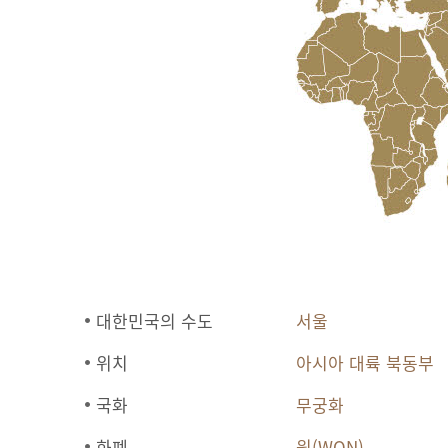
대한민국의 수도
서울
위치
아시아 대륙 북동부
국화
무궁화
화폐
원(WON)