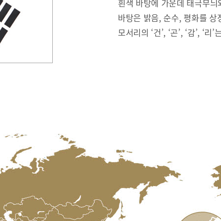
흰색 바탕에 가운데 태극무늬와
바탕은 밝음, 순수, 평화를 상
모서리의 ‘건’, ‘곤’, ‘감’, ‘