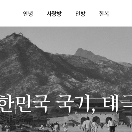
안녕
사랑방
안방
한복
한민국 국기, 태