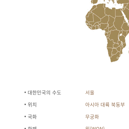
대한민국의 수도
서울
위치
아시아 대륙 북동부
국화
무궁화
화폐
원(WON)