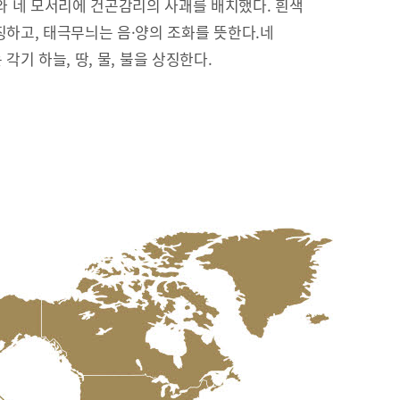
 네 모서리에 건곤감리의 사괘를 배치했다. 흰색
징하고, 태극무늬는 음·양의 조화를 뜻한다.네
리’는 각기 하늘, 땅, 물, 불을 상징한다.