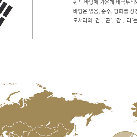
흰색 바탕에 가운데 태극무늬와
바탕은 밝음, 순수, 평화를 상
모서리의 ‘건’, ‘곤’, ‘감’, ‘