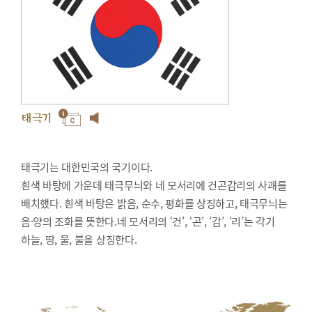
태극기
태극기는 대한민국의 국기이다.
흰색 바탕에 가운데 태극무늬와 네 모서리에 건곤감리의 사괘를
배치했다. 흰색 바탕은 밝음, 순수, 평화를 상징하고, 태극무늬는
음·양의 조화를 뜻한다.네 모서리의 ‘건’, ‘곤’, ‘감’, ‘리’는 각기
하늘, 땅, 물, 불을 상징한다.