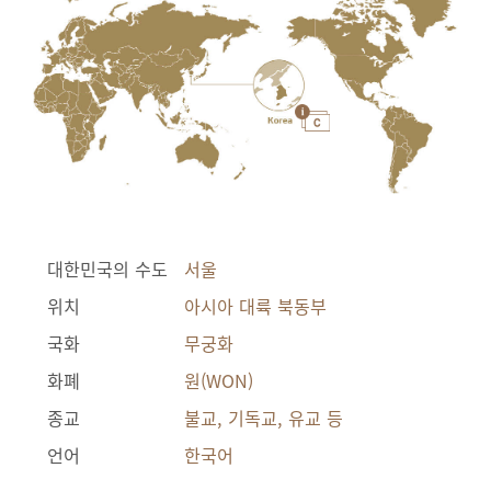
대한민국의 수도
서울
위치
아시아 대륙 북동부
국화
무궁화
화폐
원(WON)
종교
불교, 기독교, 유교 등
언어
한국어