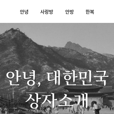
안녕
사랑방
안방
한복
안녕, 대한민국
상자소개