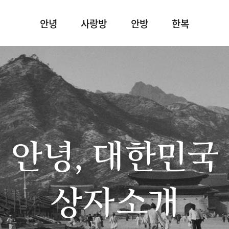
안녕
사랑방
안방
한복
안녕, 대한민국
상자소개