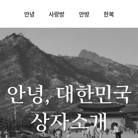
안녕
사랑방
안방
한복
안녕, 대한민국
상자소개