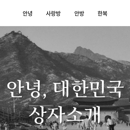
안녕
사랑방
안방
한복
안녕, 대한민국
상자소개