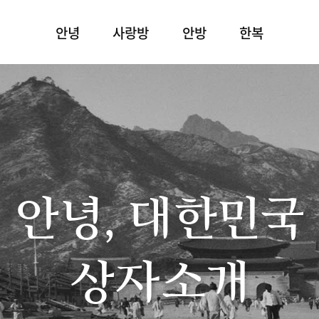
안녕
사랑방
안방
한복
안녕, 대한민국
상자소개