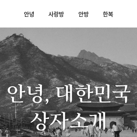
안녕
사랑방
안방
한복
안녕, 대한민국
상자소개