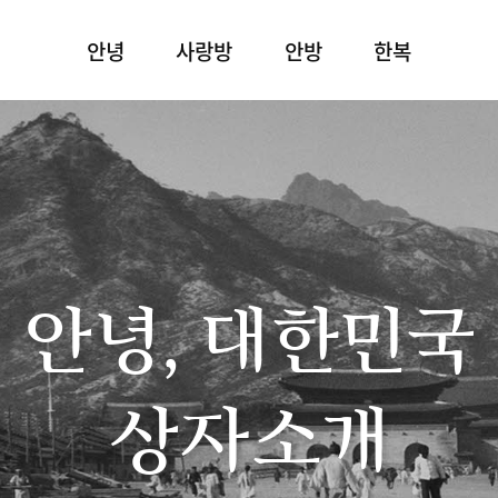
안녕
사랑방
안방
한복
안녕, 대한민국
상자소개