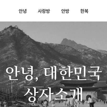
안녕
사랑방
안방
한복
안녕, 대한민국
상자소개