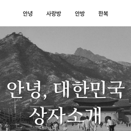
안녕
사랑방
안방
한복
안녕, 대한민국
상자소개