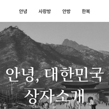
안녕
사랑방
안방
한복
안녕, 대한민국
상자소개