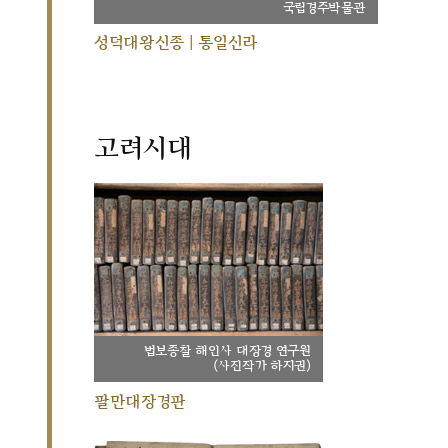
국립경주박물관
성덕대왕신종 | 통일신라
고려시대
법보종찰 해인사 대장경 연구원
(사진작가 하지권)
팔만대장경판