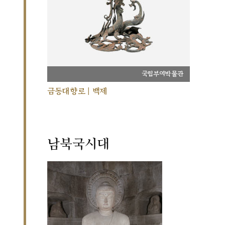
국립부여박물관
금동대향로 | 백제
남북국시대