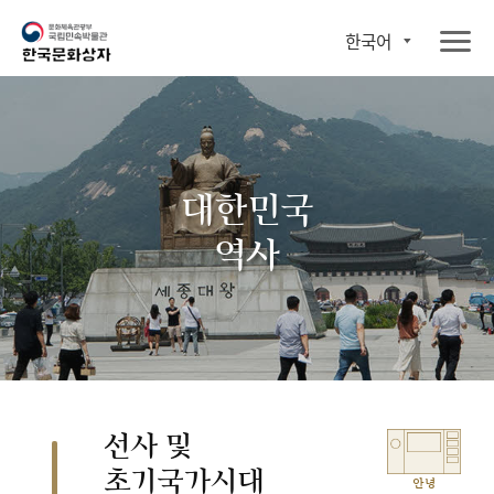
한국어
대한민국
역사
선사 및
초기국가시대
안녕