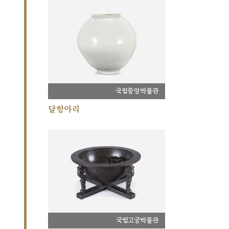
국립중앙박물관
달항아리
국립고궁박물관