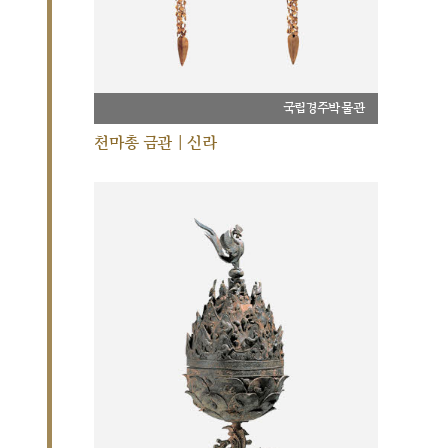
국립경주박물관
천마총 금관 | 신라