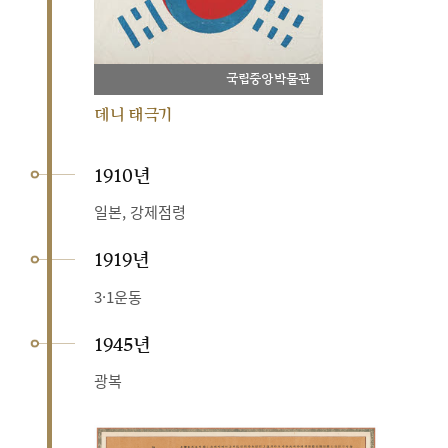
국립중앙박물관
데니 태극기
1910년
일본, 강제점령
1919년
3·1운동
1945년
광복