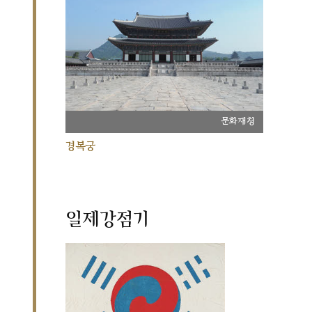
문화재청
경복궁
일제강점기