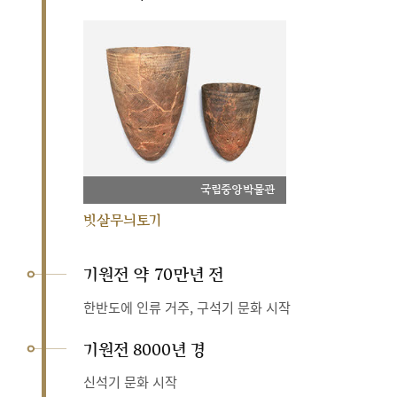
국립중앙박물관
빗살무늬토기
기원전 약 70만년 전
한반도에 인류 거주, 구석기 문화 시작
기원전 8000년 경
신석기 문화 시작