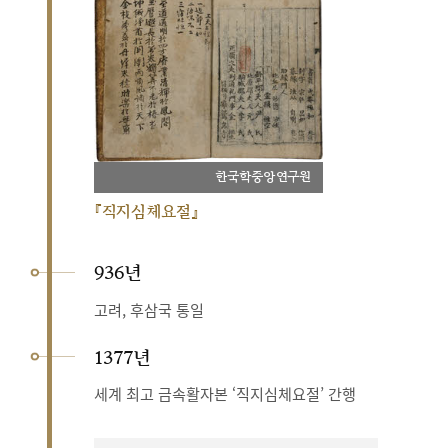
한국학중앙연구원
『직지심체요절』
936년
고려, 후삼국 통일
1377년
세계 최고 금속활자본 ‘직지심체요절’ 간행