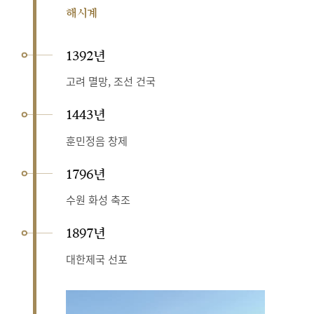
해시계
1392년
고려 멸망, 조선 건국
1443년
훈민정음 창제
1796년
수원 화성 축조
1897년
대한제국 선포