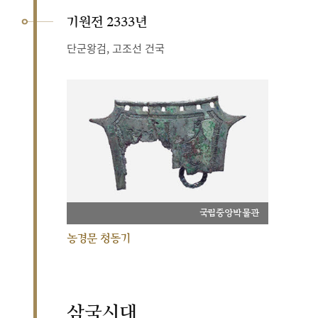
기원전 2333년
단군왕검, 고조선 건국
국립중앙박물관
농경문 청동기
삼국시대