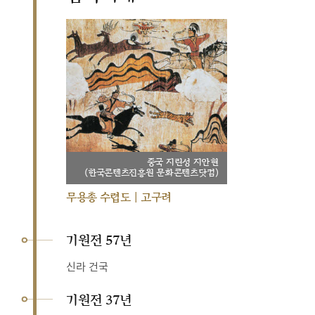
중국 지린성 지안현
(한국콘텐츠진흥원 문화콘텐츠닷컴)
무용총 수렵도 | 고구려
기원전 57년
신라 건국
기원전 37년