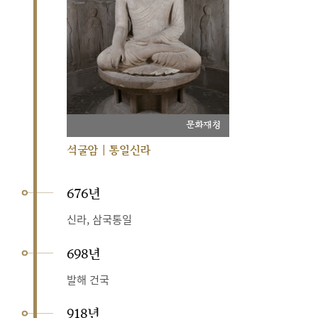
문화재청
석굴암 | 통일신라
676년
신라, 삼국통일
698년
발해 건국
918년