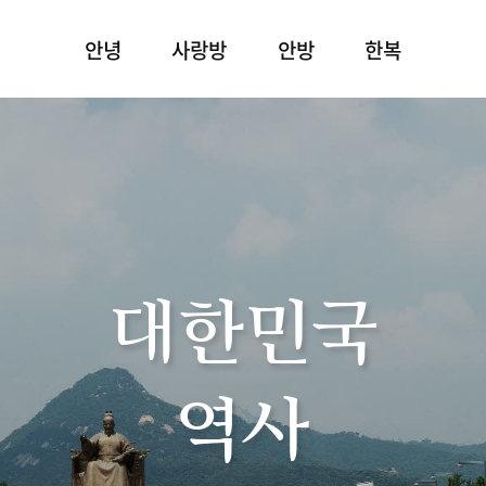
안녕
사랑방
안방
한복
대한민국
역사