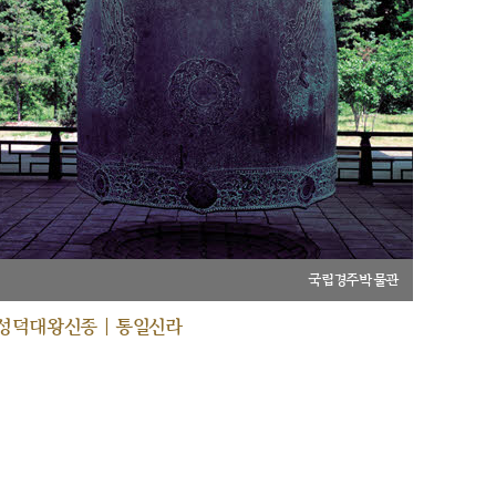
국립경주박물관
성덕대왕신종 | 통일신라