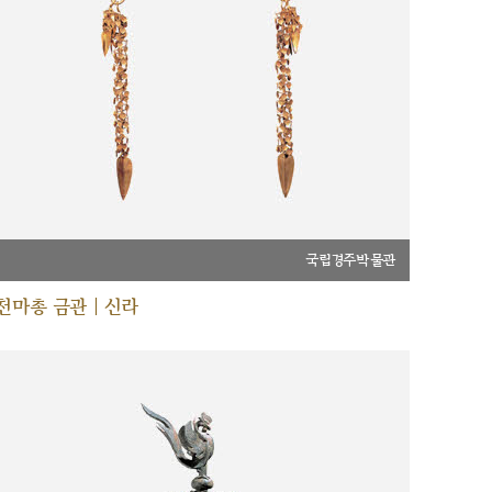
국립경주박물관
천마총 금관 | 신라