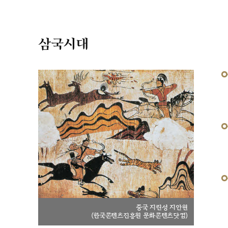
삼국시대
중국 지린성 지안현
(한국콘텐츠진흥원 문화콘텐츠닷컴)