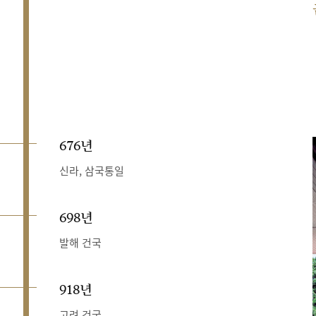
676년
신라, 삼국통일
698년
발해 건국
918년
고려 건국