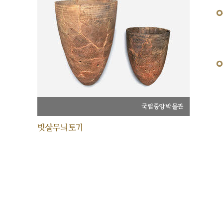
국립중앙박물관
빗살무늬토기