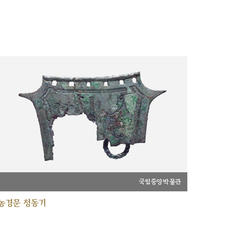
국립중앙박물관
농경문 청동기