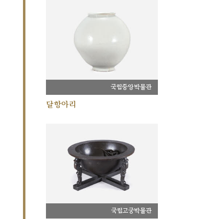
국립중앙박물관
달항아리
국립고궁박물관