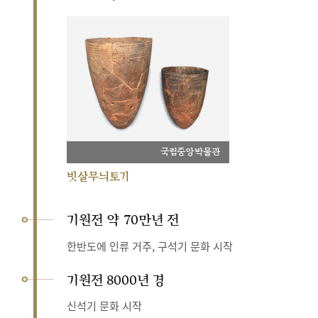
국립중앙박물관
빗살무늬토기
기원전 약 70만년 전
한반도에 인류 거주, 구석기 문화 시작
기원전 8000년 경
신석기 문화 시작