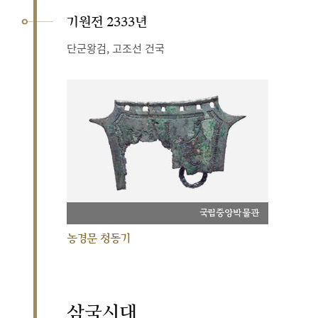
기원전 2333년
단군왕검, 고조선 건국
국립중앙박물관
농경문 청동기
삼국시대