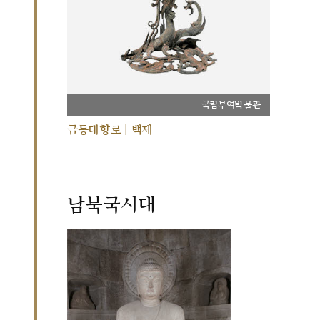
국립부여박물관
금동대향로 | 백제
남북국시대