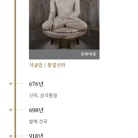
문화재청
석굴암 | 통일신라
676년
신라, 삼국통일
698년
발해 건국
918년