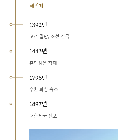
해시계
1392년
고려 멸망, 조선 건국
1443년
훈민정음 창제
1796년
수원 화성 축조
1897년
대한제국 선포