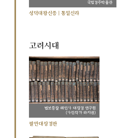
국립경주박물관
성덕대왕신종 | 통일신라
고려시대
법보종찰 해인사 대장경 연구원
(사진작가 하지권)
팔만대장경판