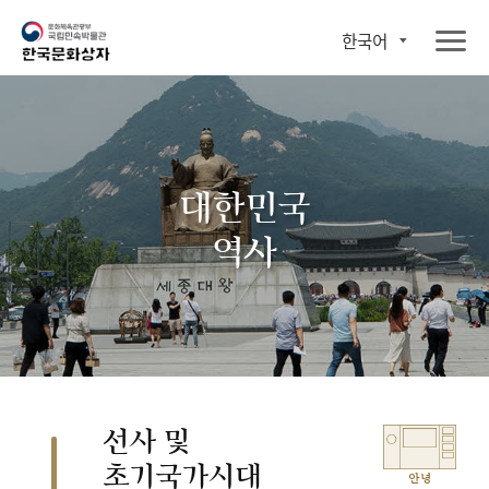
한국어
대한민국
역사
선사 및
초기국가시대
안녕