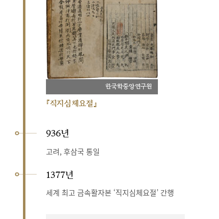
한국학중앙연구원
『직지심체요절』
936년
고려, 후삼국 통일
1377년
세계 최고 금속활자본 ‘직지심체요절’ 간행