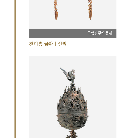
국립경주박물관
천마총 금관 | 신라