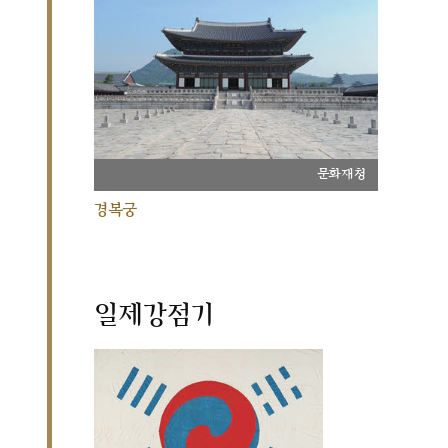
문화재청
경복궁
일제강점기