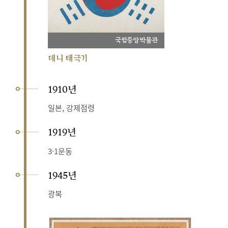
국립중앙박물관
데니 태극기
1910년
일본, 강제점령
1919년
3·1운동
1945년
광복