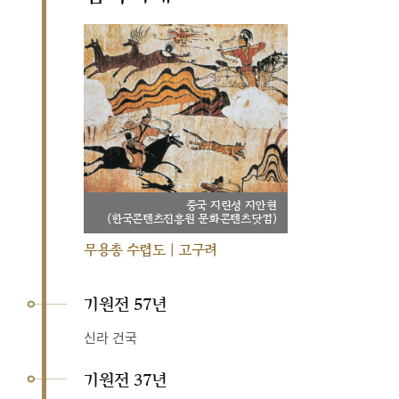
중국 지린성 지안현
(한국콘텐츠진흥원 문화콘텐츠닷컴)
무용총 수렵도 | 고구려
기원전 57년
신라 건국
기원전 37년