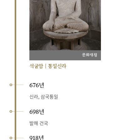
문화재청
석굴암 | 통일신라
676년
신라, 삼국통일
698년
발해 건국
918년