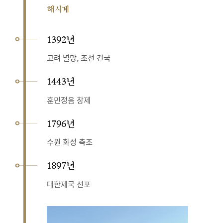
해시계
1392년
고려 멸망, 조선 건국
1443년
훈민정음 창제
1796년
수원 화성 축조
1897년
대한제국 선포