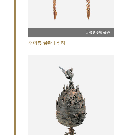
국립경주박물관
천마총 금관 | 신라