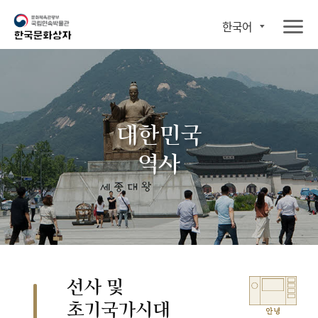
한국어
대한민국
역사
선사 및
초기국가시대
안녕