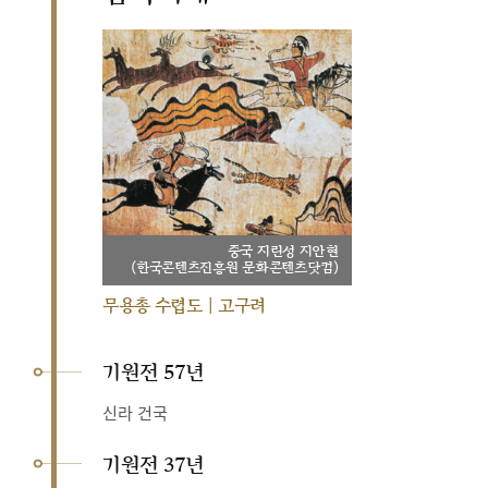
중국 지린성 지안현
(한국콘텐츠진흥원 문화콘텐츠닷컴)
무용총 수렵도 | 고구려
기원전 57년
신라 건국
기원전 37년