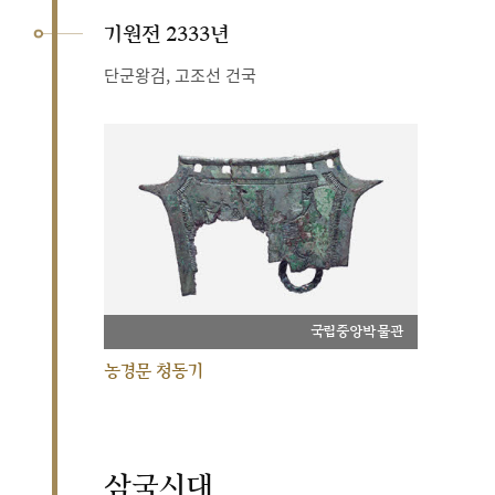
기원전 2333년
단군왕검, 고조선 건국
국립중앙박물관
농경문 청동기
삼국시대