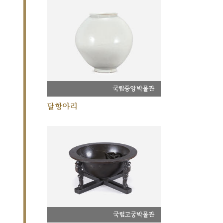
국립중앙박물관
달항아리
국립고궁박물관