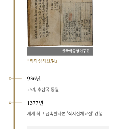
한국학중앙연구원
『직지심체요절』
936년
고려, 후삼국 통일
1377년
세계 최고 금속활자본 ‘직지심체요절’ 간행