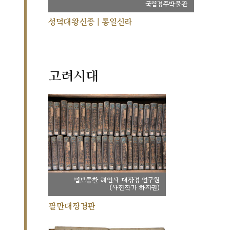
국립경주박물관
성덕대왕신종 | 통일신라
고려시대
법보종찰 해인사 대장경 연구원
(사진작가 하지권)
팔만대장경판