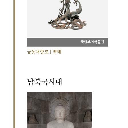
국립부여박물관
금동대향로 | 백제
남북국시대