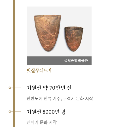
국립중앙박물관
빗살무늬토기
기원전 약 70만년 전
한반도에 인류 거주, 구석기 문화 시작
기원전 8000년 경
신석기 문화 시작