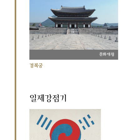
문화재청
경복궁
일제강점기