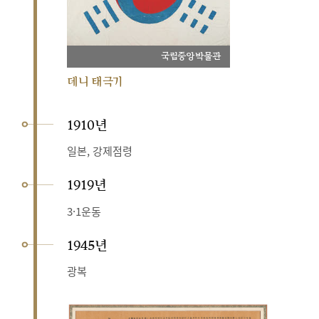
국립중앙박물관
데니 태극기
1910년
일본, 강제점령
1919년
3·1운동
1945년
광복