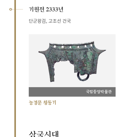
기원전 2333년
단군왕검, 고조선 건국
국립중앙박물관
농경문 청동기
삼국시대