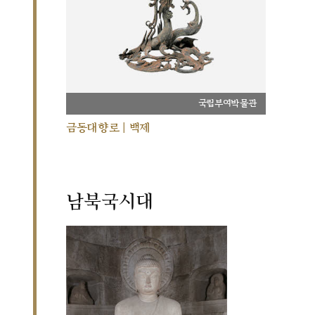
국립부여박물관
금동대향로 | 백제
남북국시대