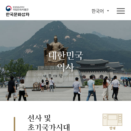
한국어
대한민국
역사
선사 및
초기국가시대
안녕