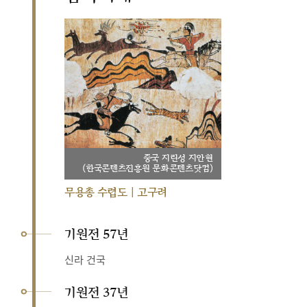
중국 지린성 지안현
(한국콘텐츠진흥원 문화콘텐츠닷컴)
무용총 수렵도 | 고구려
기원전 57년
신라 건국
기원전 37년