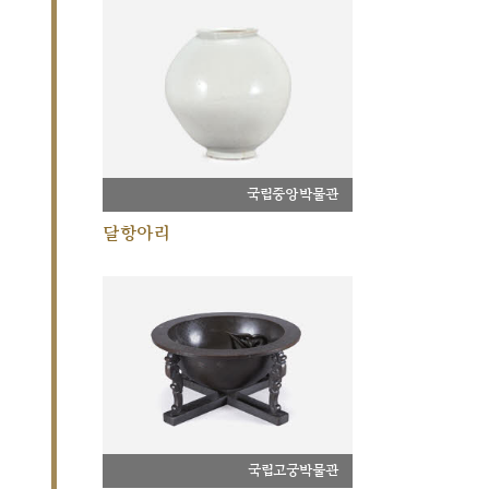
국립중앙박물관
달항아리
국립고궁박물관