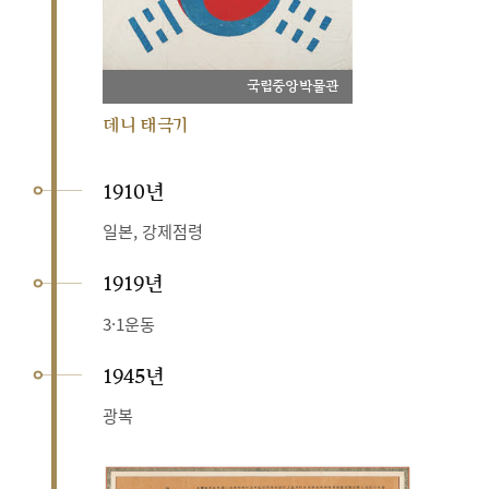
국립중앙박물관
데니 태극기
1910년
일본, 강제점령
1919년
3·1운동
1945년
광복