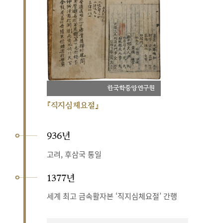
한국학중앙연구원
『직지심체요절』
936년
고려, 후삼국 통일
1377년
세계 최고 금속활자본 ‘직지심체요절’ 간행