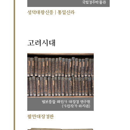
국립경주박물관
성덕대왕신종 | 통일신라
고려시대
법보종찰 해인사 대장경 연구원
(사진작가 하지권)
팔만대장경판