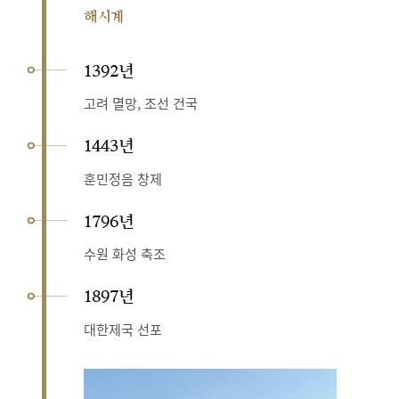
해시계
1392년
고려 멸망, 조선 건국
1443년
훈민정음 창제
1796년
수원 화성 축조
1897년
대한제국 선포