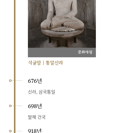
문화재청
석굴암 | 통일신라
676년
신라, 삼국통일
698년
발해 건국
918년