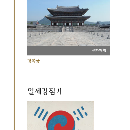
문화재청
경복궁
일제강점기