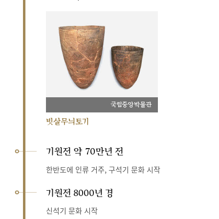
국립중앙박물관
빗살무늬토기
기원전 약 70만년 전
한반도에 인류 거주, 구석기 문화 시작
기원전 8000년 경
신석기 문화 시작