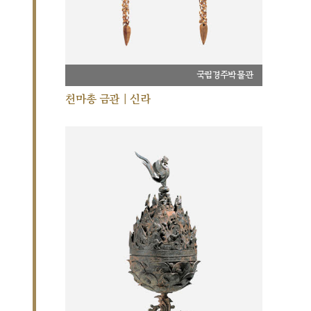
국립경주박물관
천마총 금관 | 신라