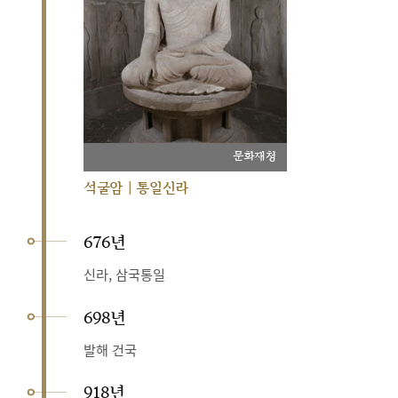
문화재청
석굴암 | 통일신라
676년
신라, 삼국통일
698년
발해 건국
918년