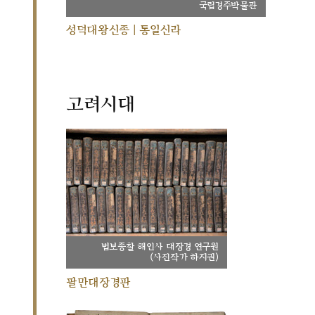
국립경주박물관
성덕대왕신종 | 통일신라
고려시대
법보종찰 해인사 대장경 연구원
(사진작가 하지권)
팔만대장경판