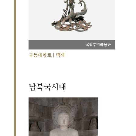
국립부여박물관
금동대향로 | 백제
남북국시대