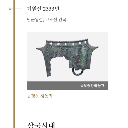
기원전 2333년
단군왕검, 고조선 건국
국립중앙박물관
농경문 청동기
삼국시대