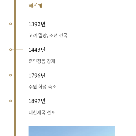
해시계
1392년
고려 멸망, 조선 건국
1443년
훈민정음 창제
1796년
수원 화성 축조
1897년
대한제국 선포