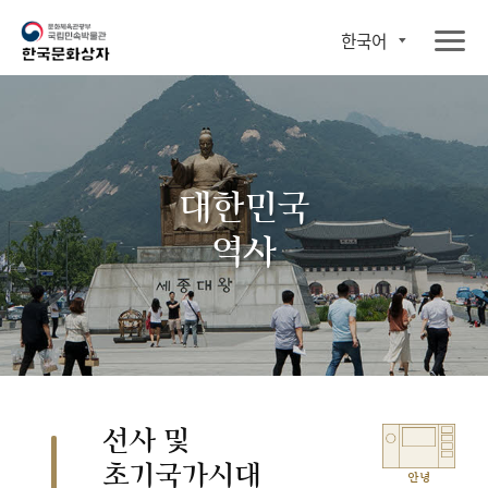
한국어
대한민국
역사
선사 및
초기국가시대
안녕