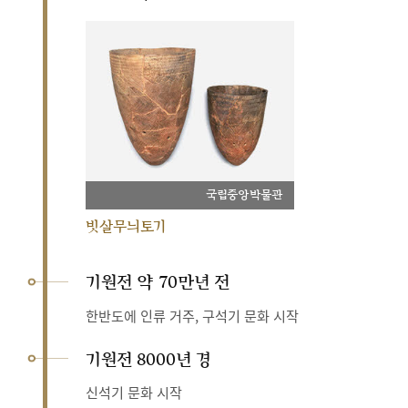
국립중앙박물관
빗살무늬토기
기원전 약 70만년 전
한반도에 인류 거주, 구석기 문화 시작
기원전 8000년 경
신석기 문화 시작