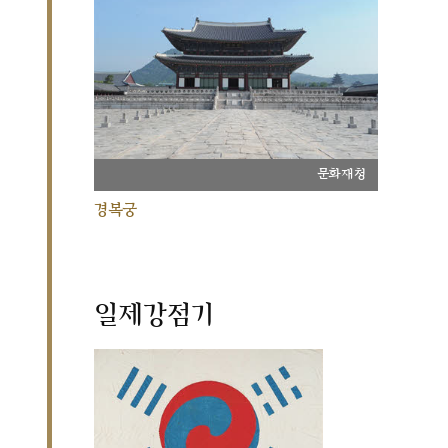
문화재청
경복궁
일제강점기