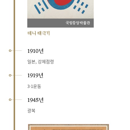
국립중앙박물관
데니 태극기
1910년
일본, 강제점령
1919년
3·1운동
1945년
광복