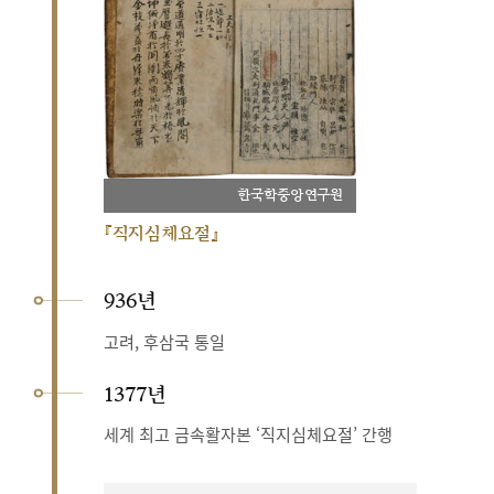
한국학중앙연구원
『직지심체요절』
936년
고려, 후삼국 통일
1377년
세계 최고 금속활자본 ‘직지심체요절’ 간행