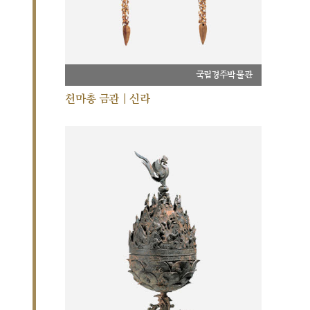
국립경주박물관
천마총 금관 | 신라