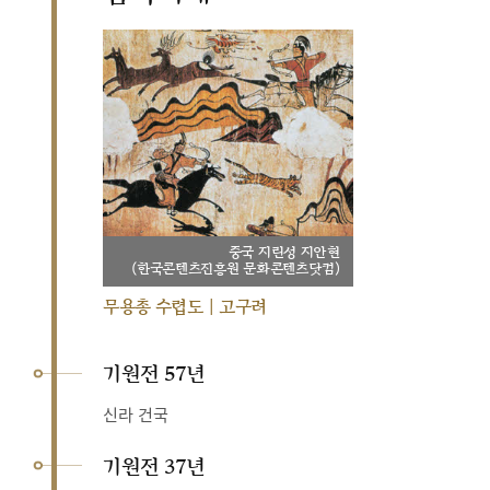
중국 지린성 지안현
(한국콘텐츠진흥원 문화콘텐츠닷컴)
무용총 수렵도 | 고구려
기원전 57년
신라 건국
기원전 37년