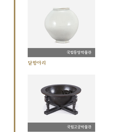
국립중앙박물관
달항아리
국립고궁박물관