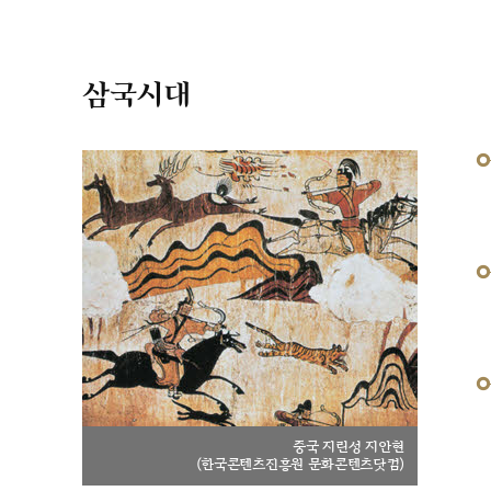
삼국시대
중국 지린성 지안현
(한국콘텐츠진흥원 문화콘텐츠닷컴)