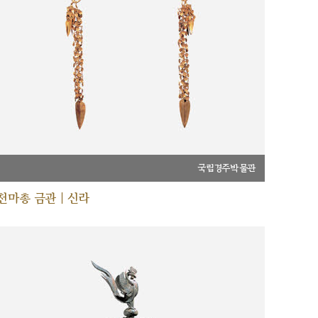
국립경주박물관
천마총 금관 | 신라