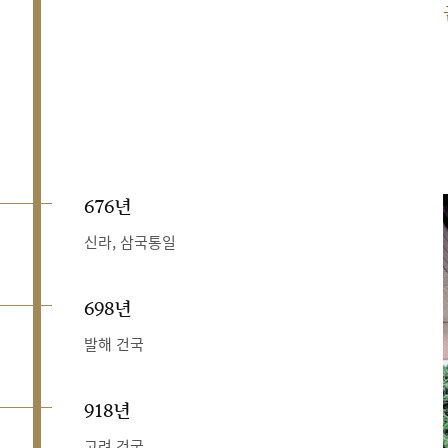
676년
신라, 삼국통일
698년
발해 건국
918년
고려 건국