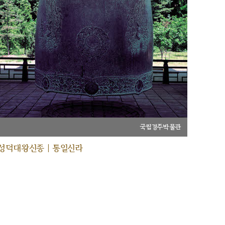
국립경주박물관
성덕대왕신종 | 통일신라