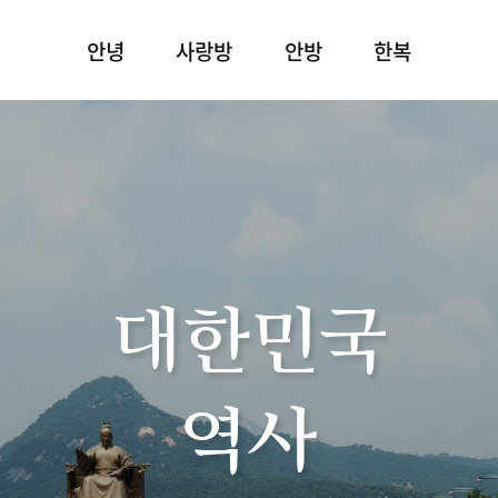
안녕
사랑방
안방
한복
대한민국
역사