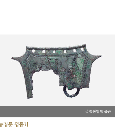
국립중앙박물관
농경문 청동기