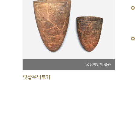
국립중앙박물관
빗살무늬토기